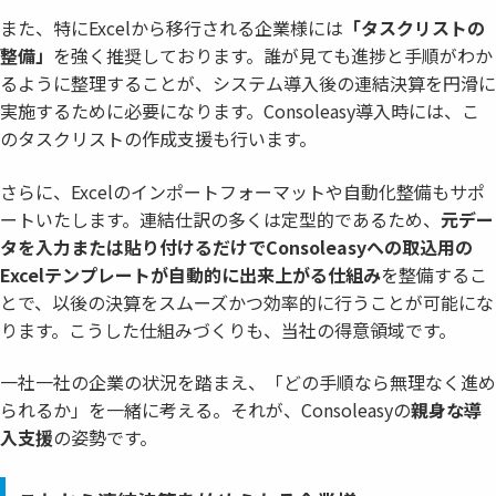
また、特にExcelから移行される企業様には
「タスクリストの
整備」
を強く推奨しております。誰が見ても進捗と手順がわか
るように整理することが、システム導入後の連結決算を円滑に
実施するために必要になります。Consoleasy導入時には、こ
のタスクリストの作成支援も行います。
さらに、Excelのインポートフォーマットや自動化整備もサポ
ートいたします。連結仕訳の多くは定型的であるため、
元デー
タを入力または貼り付けるだけでConsoleasyへの取込用の
Excelテンプレートが自動的に出来上がる仕組み
を整備するこ
とで、以後の決算をスムーズかつ効率的に行うことが可能にな
ります。こうした仕組みづくりも、当社の得意領域です。
一社一社の企業の状況を踏まえ、「どの手順なら無理なく進め
られるか」を一緒に考える。それが、Consoleasyの
親身な導
入支援
の姿勢です。